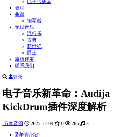
电子合成器
教程
曲谱
钢琴谱
无损音乐
流行乐
古典
新世纪
爵士
原版伴奏
联系我们
登录
电子音乐新革命：Audija
KickDrum插件深度解析
节奏音源
2025-12-09
0
286
3
详情介绍