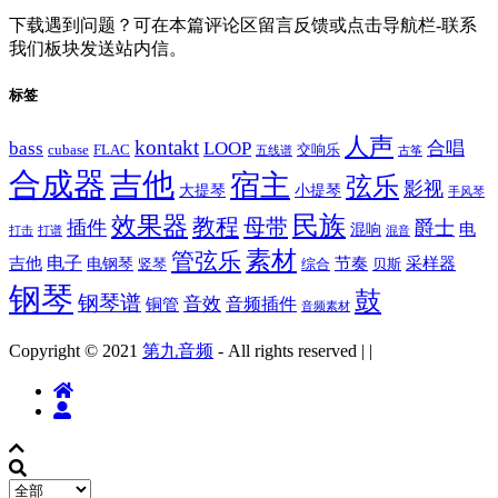
下载遇到问题？可在本篇评论区留言反馈或点击导航栏-联系
我们板块发送站内信。
标签
人声
kontakt
bass
LOOP
合唱
cubase
FLAC
交响乐
五线谱
古筝
合成器
吉他
宿主
弦乐
影视
大提琴
小提琴
手风琴
民族
效果器
教程
母带
插件
爵士
电
混响
打击
打谱
混音
素材
管弦乐
电子
吉他
节奏
采样器
电钢琴
竖琴
综合
贝斯
钢琴
鼓
钢琴谱
音效
音频插件
铜管
音频素材
Copyright © 2021
第九音频
- All rights reserved
|
|