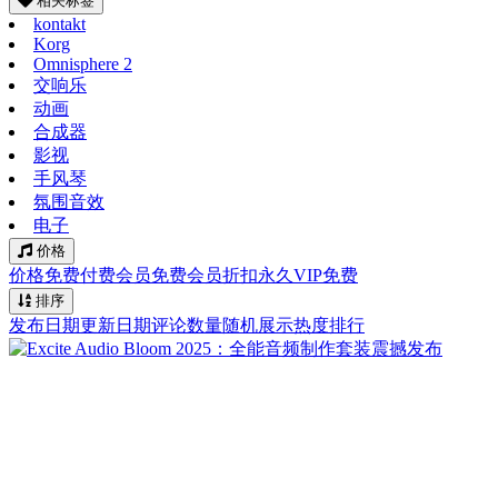
相关标签
kontakt
Korg
Omnisphere 2
交响乐
动画
合成器
影视
手风琴
氛围音效
电子
价格
价格
免费
付费
会员免费
会员折扣
永久VIP免费
排序
发布日期
更新日期
评论数量
随机展示
热度排行