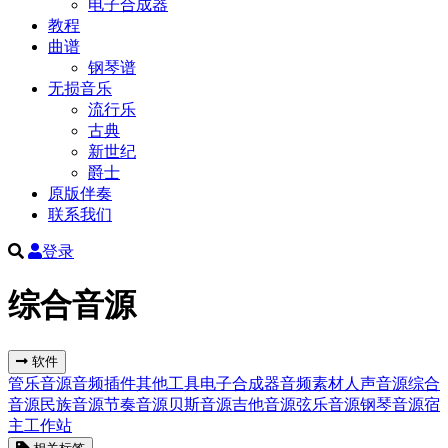
电子合成器
教程
曲谱
钢琴谱
无损音乐
流行乐
古典
新世纪
爵士
原版伴奏
联系我们
登录
综合音源
软件
管乐音源
音频插件
其他工具
电子合成器
音频素材
人声音源
综合
音源
民族音源
节奏音源
贝斯音源
吉他音源
弦乐音源
钢琴音源
宿
主工作站