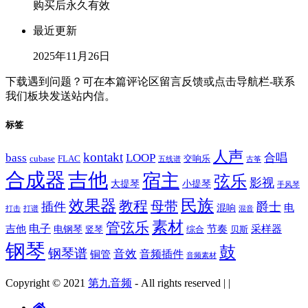
购买后永久有效
最近更新
2025年11月26日
下载遇到问题？可在本篇评论区留言反馈或点击导航栏-联系
我们板块发送站内信。
标签
人声
kontakt
bass
LOOP
合唱
cubase
FLAC
交响乐
五线谱
古筝
合成器
吉他
宿主
弦乐
影视
大提琴
小提琴
手风琴
民族
效果器
教程
母带
插件
爵士
电
混响
打击
打谱
混音
素材
管弦乐
电子
吉他
节奏
采样器
电钢琴
竖琴
综合
贝斯
钢琴
鼓
钢琴谱
音效
音频插件
铜管
音频素材
Copyright © 2021
第九音频
- All rights reserved
|
|