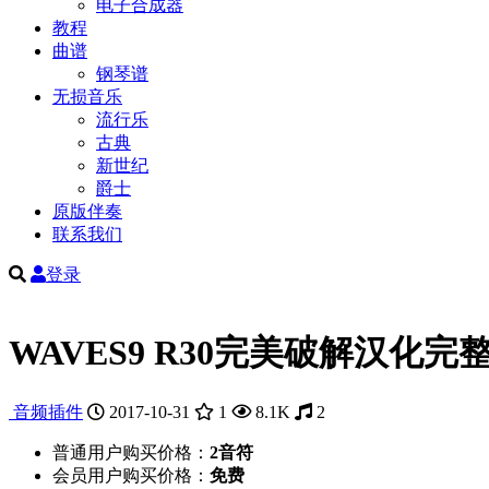
电子合成器
教程
曲谱
钢琴谱
无损音乐
流行乐
古典
新世纪
爵士
原版伴奏
联系我们
登录
WAVES9 R30完美破解汉化完
音频插件
2017-10-31
1
8.1K
2
普通用户购买价格：
2音符
会员用户购买价格：
免费