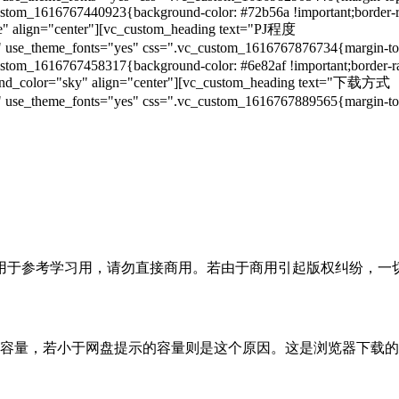
stom_1616767440923{background-color: #72b56a !important;border-ra
e" align="center"][vc_custom_heading text="PJ程度
use_theme_fonts="yes" css=".vc_custom_1616767876734{margin-top: -
stom_1616767458317{background-color: #6e82af !important;border-rad
ound_color="sky" align="center"][vc_custom_heading text="下载方式
use_theme_fonts="yes" css=".vc_custom_1616767889565{margin-top: -
用于参考学习用，请勿直接商用。若由于商用引起版权纠纷，一
的容量，若小于网盘提示的容量则是这个原因。这是浏览器下载的b