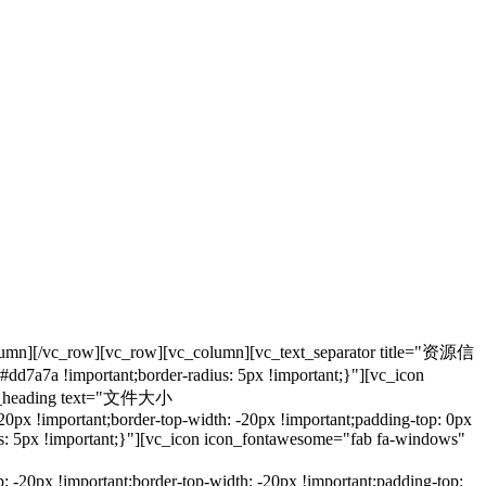
_row][vc_row][vc_column][vc_text_separator title="资源信
7a7a !important;border-radius: 5px !important;}"][vc_icon
stom_heading text="文件大小
px !important;border-top-width: -20px !important;padding-top: 0px
s: 5px !important;}"][vc_icon icon_fontawesome="fab fa-windows"
-20px !important;border-top-width: -20px !important;padding-top: