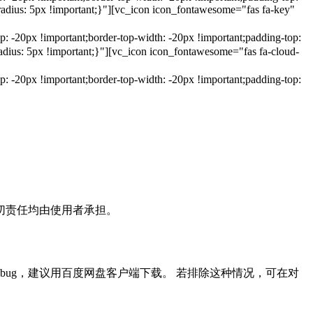
dius: 5px !important;}"][vc_icon icon_fontawesome="fas fa-key"
20px !important;border-top-width: -20px !important;padding-top:
ius: 5px !important;}"][vc_icon icon_fontawesome="fas fa-cloud-
20px !important;border-top-width: -20px !important;padding-top:
切责任均由使用者承担。
ug，建议用百度网盘客户端下载。 若排除这种情况，可在对