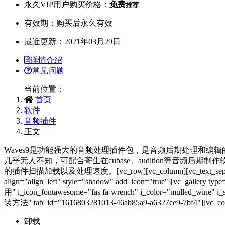
永久VIP用户购买价格：
免费
推荐
有效期：购买后永久有效
最近更新：2021年03月29日
详情介绍
常见问题
当前位置：
首页
软件
音频插件
正文
Waves9是功能强大的音频处理插件包，是音频后期处理和编辑的的必
几乎无人不知，可配合寄生在cubase、audition等音频后期制
的插件扫描加载以及处理速度。[vc_row][vc_column][vc_text_separator title
align="align_left" style="shadow" add_icon="true"][vc_gallery 
用" i_icon_fontawesome="fas fa-wrench" i_color="mulled_wine" i_size
装方法" tab_id="1616803281013-46ab85a9-a6327ce9-7bf4"][vc_col
卸载