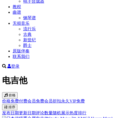
电子合成器
教程
曲谱
钢琴谱
无损音乐
流行乐
古典
新世纪
爵士
原版伴奏
联系我们
登录
电吉他
价格
价格
免费
付费
会员免费
会员折扣
永久VIP免费
排序
发布日期
更新日期
评论数量
随机展示
热度排行