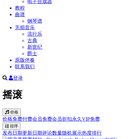
电子合成器
教程
曲谱
钢琴谱
无损音乐
流行乐
古典
新世纪
爵士
原版伴奏
联系我们
登录
摇滚
价格
价格
免费
付费
会员免费
会员折扣
永久VIP免费
排序
发布日期
更新日期
评论数量
随机展示
热度排行