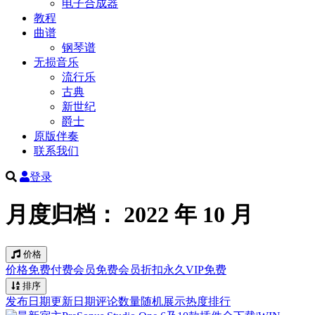
电子合成器
教程
曲谱
钢琴谱
无损音乐
流行乐
古典
新世纪
爵士
原版伴奏
联系我们
登录
月度归档：
2022 年 10 月
价格
价格
免费
付费
会员免费
会员折扣
永久VIP免费
排序
发布日期
更新日期
评论数量
随机展示
热度排行