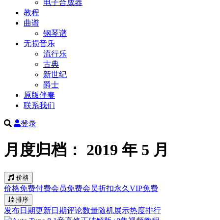
电子合成器
教程
曲谱
钢琴谱
无损音乐
流行乐
古典
新世纪
爵士
原版伴奏
联系我们
登录
月度归档：
2019 年 5 月
价格
价格
免费
付费
会员免费
会员折扣
永久VIP免费
排序
发布日期
更新日期
评论数量
随机展示
热度排行