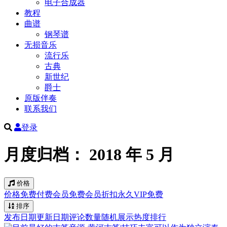
电子合成器
教程
曲谱
钢琴谱
无损音乐
流行乐
古典
新世纪
爵士
原版伴奏
联系我们
登录
月度归档：
2018 年 5 月
价格
价格
免费
付费
会员免费
会员折扣
永久VIP免费
排序
发布日期
更新日期
评论数量
随机展示
热度排行