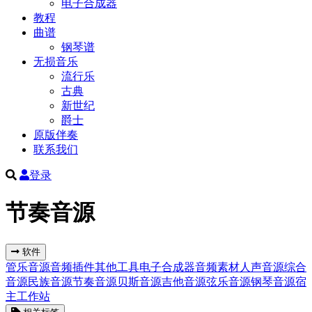
电子合成器
教程
曲谱
钢琴谱
无损音乐
流行乐
古典
新世纪
爵士
原版伴奏
联系我们
登录
节奏音源
软件
管乐音源
音频插件
其他工具
电子合成器
音频素材
人声音源
综合
音源
民族音源
节奏音源
贝斯音源
吉他音源
弦乐音源
钢琴音源
宿
主工作站